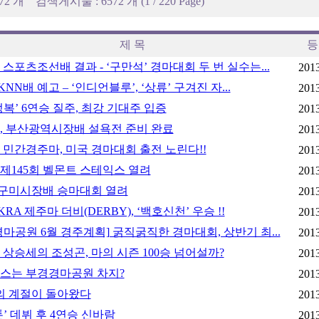
572 개
검색게시물 : 6572 개 (1 / 220 Page)
제 목
등
 스포츠조선배 결과 - ‘구만석’ 경마대회 두 번 실수는...
2013
KNN배 예고 – ‘인디언블루’, ‘상류’ 구겨진 자...
2013
복’ 6연승 질주, 최강 기대주 입증
2013
, 부산광역시장배 설욕전 준비 완료
2013
 민간경주마, 미국 경마대회 출전 노린다!!
2013
 제145회 벨몬트 스테익스 열려
2013
 구미시장배 승마대회 열려
2013
KRA 제주마 더비(DERBY), ‘백호신천’ 우승 !!
2013
마공원 6월 경주계획] 굵직굵직한 경마대회, 상반기 최...
2013
상승세의 조성곤, 마의 시즌 100승 넘어설까?
2013
스는 부경경마공원 차지?
2013
의 계절이 돌아왔다
2013
’ 데뷔 후 4연승 신바람
2013