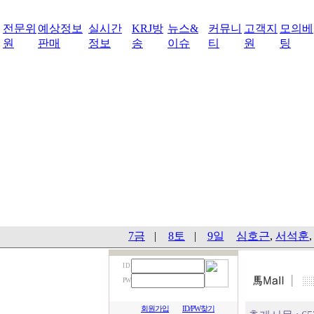
전문위
예상정보
실시간
KRJ방
뉴스&
커뮤니
고객지
모의베
원
판매
정보
송
이슈
티
원
팅
7금
|
8토
|
9일
심호근
,
서석훈
I D
PW
회원가입
ID/PW찾기