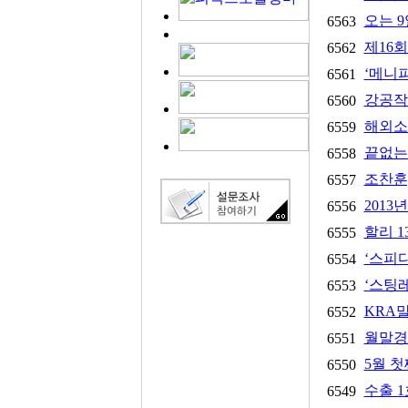
오는 9
6563
제16회
6562
‘메니피
6561
강공작전
6560
해외소
6559
끝없는 
6558
조찬훈
6557
2013
6556
할리 1
6555
‘스피
6554
‘스팅
6553
KRA말
6552
월말경
6551
5월 
6550
수출 1
6549