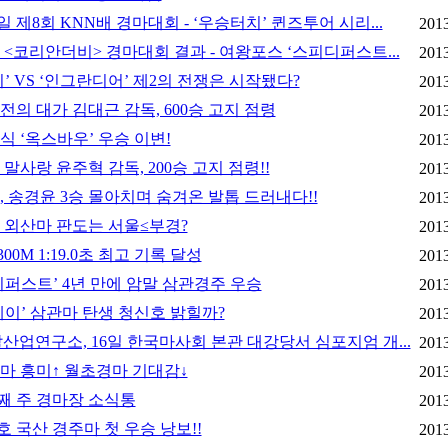
일 제8회 KNN배 경마대회 - ‘우승터치’ 퀸즈투어 시리...
2013
 <코리안더비> 경마대회 결과 - 여왕포스 ‘스피디퍼스트...
2013
’ VS ‘인그란디어’ 제2의 전쟁은 시작됐다?
2013
의 대가 김대근 감독, 600승 고지 점령
2013
식 ‘옥스바우’ 우승 이변!
2013
말사랑 윤주혁 감독, 200승 고지 점령!!
2013
, 송경윤 3승 몰아치며 숨겨온 발톱 드러내다!!
2013
년 외산마 판도는 서울≤부경?
2013
300M 1:19.0초 최고 기록 달성
2013
디퍼스트’ 4년 만에 암말 삼관경주 우승
2013
레이’ 삼관마 탄생 청신호 밝힐까?
2013
산업연구소, 16일 한국마사회 본관 대강당서 심포지엄 개...
2013
마 흥미↑ 월초경마 기대감↓
2013
첫째 주 경마장 소식통
2013
호 국산 경주마 첫 우승 낭보!!
2013