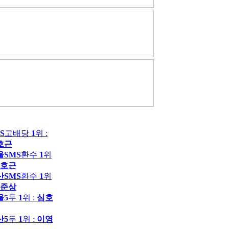
S
고배당
1
위 :
호근
울SMS
환수
1
위
호근
산SMS
환수
1
위
준상
울5
두
1
위 :
심호
산5
두
1
위 :
이영