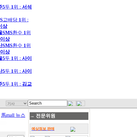
주5
두
1
위 :
서석
S
고배당
1
위 :
이상
울SMS
환수
1
위
이상
산SMS
환수
1
위
이상
울5
두
1
위 :
사이
산5
두
1
위 :
사이
주5
두
1
위 :
김교
>
馬mall 뉴스
→ 전문위원
예상정보 판매