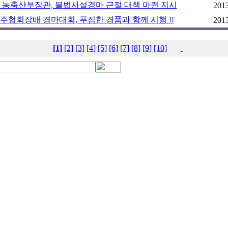
 농축산부장관, 불법사설경마 근절 대책 마련 지시
2013
주협회장배 경마대회, 푸짐한 경품과 함께 시행 !!
2013
[1]
[2]
[3]
[4]
[5]
[6]
[7]
[8]
[9]
[10]