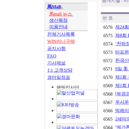
총게시물 : 6
馬Mall
↓
馬mall 뉴스
번 호
생산목장
이용안내
제24회
6576
전체기사목록
제8회 
6575
WIN머니구매
‘천하정
6574
공지사항
터프윈
6573
FAQ
한국산
6572
기사제보
9일 美
6571
1:1 고객상담
제1회
경마일정표
6570
제1회 
6569
[부경경
6568
무서운 
6567
빅레이
6566
2세마
6565
‘메가톤
6564