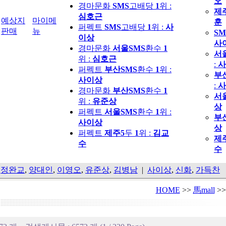
오
경마문화
SMS
고배당
1
위 :
제
심호근
예상지
마이메
훈
퍼펙트
SMS
고배당
1
위 :
사
판매
뉴
SM
이상
사
경마문화
서울SMS
환수
1
서
위 :
심호근
:
사
퍼펙트
부산SMS
환수
1
위 :
부
사이상
:
사
경마문화
부산SMS
환수
1
서
위 :
유준상
상
퍼펙트
서울SMS
환수
1
위 :
부
사이상
상
퍼펙트
제주5
두
1
위 :
김교
제
수
수
,
정완교
,
양대인
,
이영오
,
유준상
,
김병남
|
사이상
,
신화
,
가득찬
HOME
>>
馬mall
>