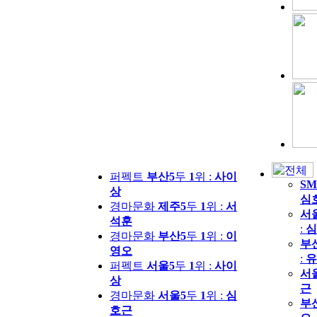
퍼펙트
부산5
두
1
위 :
사이
SM
상
심
경마문화
제주5
두
1
위 :
서
서
석훈
:
심
경마문화
부산5
두
1
위 :
이
부
영오
:
유
퍼펙트
서울5
두
1
위 :
사이
서
상
근
경마문화
서울5
두
1
위 :
심
부
호근