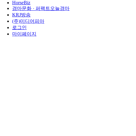
HorseBiz
경마문화 · 퍼팩트오늘경마
KRJ방송
(주)미디어피아
로그인
마이페이지